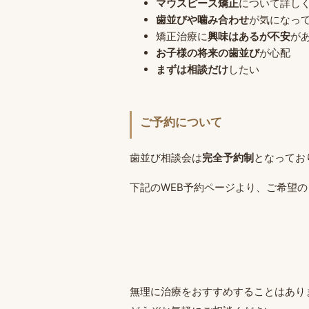
マウスピース矯正
について詳し
歯並びや噛み合わせ
が気になっ
矯正治療に
興味はあるが不安
が
お子様の将来の歯並び
が心配
まずは相談だけ
したい
ご予約について
歯並び相談会は
完全予約制
となってお
下記のWEB予約ページより、ご希望
無理に治療をおすすめすることはあり