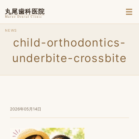
メ
NEWS
child-orthodontics-
underbite-crossbite
2026年05月14日